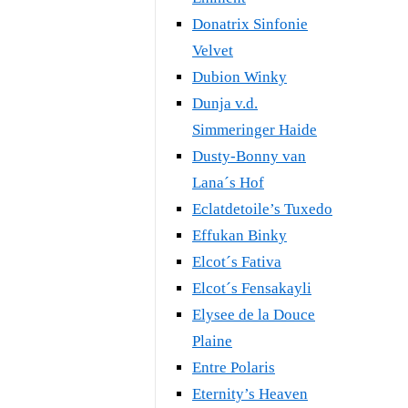
Donatrix Sinfonie
Velvet
Dubion Winky
Dunja v.d.
Simmeringer Haide
Dusty-Bonny van
Lana´s Hof
Eclatdetoile’s Tuxedo
Effukan Binky
Elcot´s Fativa
Elcot´s Fensakayli
Elysee de la Douce
Plaine
Entre Polaris
Eternity’s Heaven