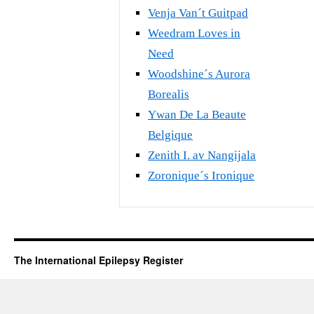
Venja Van´t Guitpad
Weedram Loves in
Need
Woodshine´s Aurora
Borealis
Ywan De La Beaute
Belgique
Zenith I. av Nangijala
Zoronique´s Ironique
The International Epilepsy Register