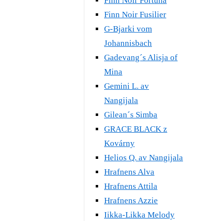
Finn Noir Fortuna
Finn Noir Fusilier
G-Bjarki vom
Johannisbach
Gadevang´s Alisja of
Mina
Gemini L. av
Nangijala
Gilean´s Simba
GRACE BLACK z
Kovárny
Helios Q. av Nangijala
Hrafnens Alva
Hrafnens Attila
Hrafnens Azzie
Iikka-Likka Melody