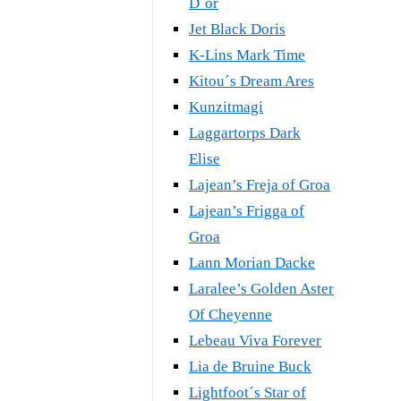
D´or
Jet Black Doris
K-Lins Mark Time
Kitou´s Dream Ares
Kunzitmagi
Laggartorps Dark
Elise
Lajean’s Freja of Groa
Lajean’s Frigga of
Groa
Lann Morian Dacke
Laralee’s Golden Aster
Of Cheyenne
Lebeau Viva Forever
Lia de Bruine Buck
Lightfoot´s Star of