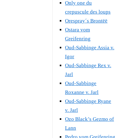
Only one du
crepuscule des loups
Orespray´s Brontëë
Ostara vom
Greifenring
Oud-Sabbinge Assia v.
Igor
Oud-Sabbinge Rex v.
Jarl
Oud-Sabbinge
Roxanne v. Jarl
Oud-Sabbinge Ryane
v. Jarl
Ozo Black’s Gezmo of
Lann
Pedro vom Greifenring