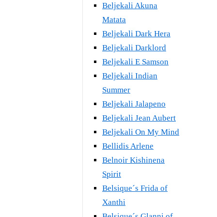
Beljekali Akuna
Matata
Beljekali Dark Hera
Beljekali Darklord
Beljekali E Samson
Beljekali Indian
Summer
Beljekali Jalapeno
Beljekali Jean Aubert
Beljekali On My Mind
Bellidis Arlene
Belnoir Kishinena
Spirit
Belsique´s Frida of
Xanthi
Belsique´s Glanni of