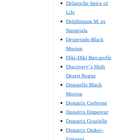
Delaroche Spice of
Life
Delphinium M. av
Nangijala
Desperado Black
Morion
Diki-Diki Barcarolle
Discovery´s High
Desert Rogue
Donatello Black
Morion
Donatrix Corleone
Donatrix Empereur
Donatrix Grazielle
Donatrix Otaker-
Eminent