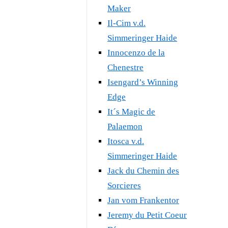
Maker
Il-Cim v.d.
Simmeringer Haide
Innocenzo de la
Chenestre
Isengard’s Winning
Edge
It´s Magic de
Palaemon
Itosca v.d.
Simmeringer Haide
Jack du Chemin des
Sorcieres
Jan vom Frankentor
Jeremy du Petit Coeur