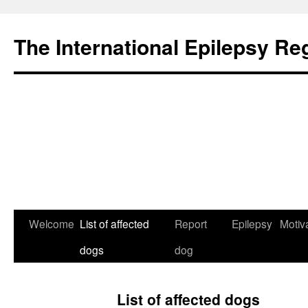
The International Epilepsy Re
Skip
Welcome
List of affected
Report
Epilepsy
Motiv
to
dogs
dog
content
List of affected dogs