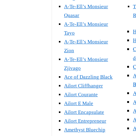
A-Te-Ell’s Monsieur
T
Quasar
R
A-Te-Ell’s Monsieur
H
Tayo
H
A-Te-Ell’s Monsieur
C
Zion
d
A-Te-Ell’s Monsieur
C
Zjivago
A
Ace of Dazzling Black
B
Ailort Cliffhanger
A
Ailort Courante
A
Ailort E Male
A
Ailort Encapsulate
A
Ailort Entrepreneur
A
Amethyst Bluechip