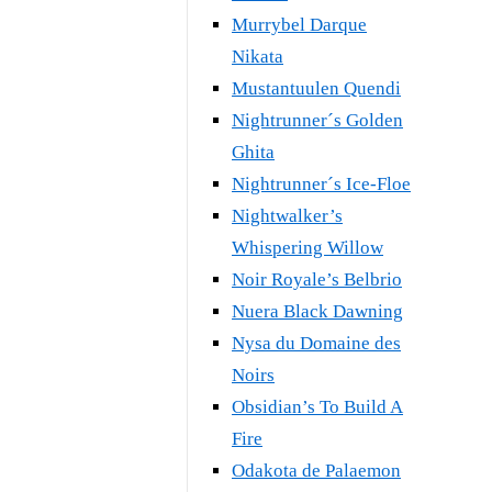
Murrybel Darque
Nikata
Mustantuulen Quendi
Nightrunner´s Golden
Ghita
Nightrunner´s Ice-Floe
Nightwalker’s
Whispering Willow
Noir Royale’s Belbrio
Nuera Black Dawning
Nysa du Domaine des
Noirs
Obsidian’s To Build A
Fire
Odakota de Palaemon