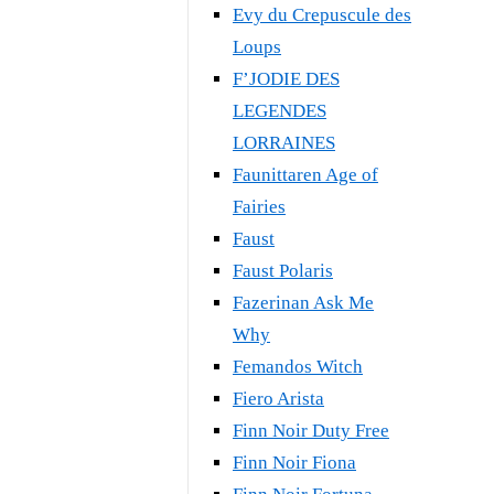
Evy du Crepuscule des
Loups
F’JODIE DES
LEGENDES
LORRAINES
Faunittaren Age of
Fairies
Faust
Faust Polaris
Fazerinan Ask Me
Why
Femandos Witch
Fiero Arista
Finn Noir Duty Free
Finn Noir Fiona