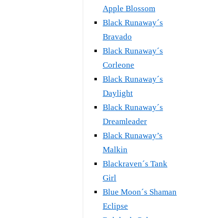
Apple Blossom
Black Runaway´s
Bravado
Black Runaway´s
Corleone
Black Runaway´s
Daylight
Black Runaway´s
Dreamleader
Black Runaway’s
Malkin
Blackraven´s Tank
Girl
Blue Moon´s Shaman
Eclipse